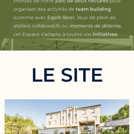
Profitez de notre
parc de deux hectares
pour
organiser des activités de
team building
(comme avec
Esprit libre
). Jeux de plein air,
ateliers collaboratifs ou
moments de détente
,
cet Espace s’adapte à toutes vos
initiatives
.
LE SITE