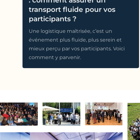
: comment assurer un
transport fluide pour vos
participants ?
Une logistique maîtrisée, c’est un
événement plus fluide, plus serein et
mieux perçu par vos participants. Voici
comment y parvenir.