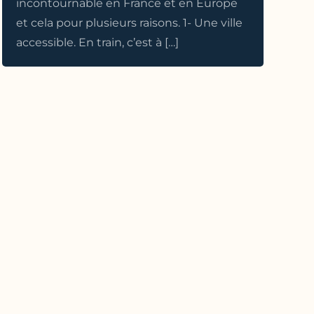
incontournable en France et en Europe
et cela pour plusieurs raisons. 1- Une ville
accessible. En train, c’est à […]