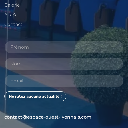
Galerie
Alfa3a
Contact
Ne ratez aucune actualité !
contact@espace-ouest-lyonnais.com