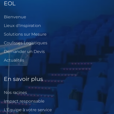
EOL
Bienvenue
Lieux d'Inspiration
Solutions sur Mesure
Coulisses Logistiques
Demander un Devis
Actualités
En savoir plus
Nos racines
Impact responsable
L'Équipe à votre service